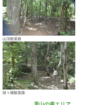
山頂散策路
段々畑散策路
里山の森エリア