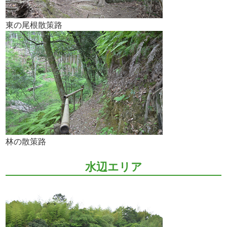
東の尾根散策路
林の散策路
水辺エリア