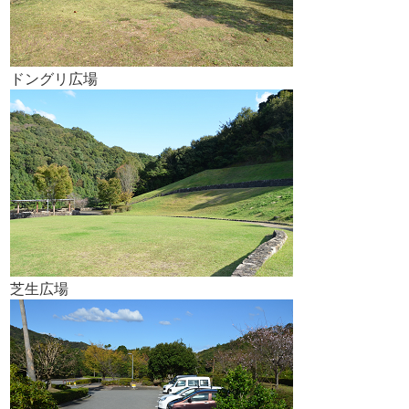
ドングリ広場
芝生広場