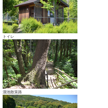
トイレ
溜池散策路