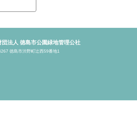
財団法人 徳島市公園緑地管理公社
-4267 徳島市渋野町辻󠄀西59番地1