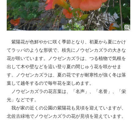
紫陽花が色鮮やかに咲く季節となり、初夏から夏にかけ
てラッパのような形状で、枝先にノウゼンカズラの大きな
花が咲いています。ノウゼンカズラは、つる植物で気根を
出して木や壁などを這い登り夏の間じゅう花を咲かせま
す。ノウゼンカズラは、夏の花ですが耐寒性が強く冬は落
葉して越冬するので毎年花を楽しめます。
ノウゼンカズラの花言葉は、「名声」、「名誉」、「栄
光」などです。
我が家の近くの公園の紫陽花も見頃を迎えていますが、
北佐古緑地でノウゼンカズラの花が見頃を迎えています。